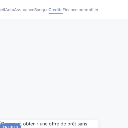
eil
Actu
Assurance
Banque
Credits
Finance
Immobilier
CREDITS