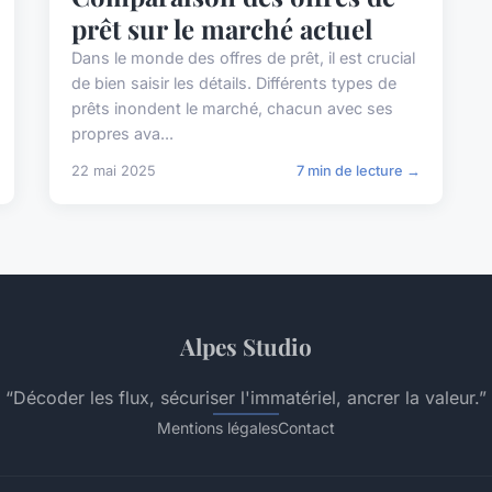
prêt sur le marché actuel
Dans le monde des offres de prêt, il est crucial
de bien saisir les détails. Différents types de
prêts inondent le marché, chacun avec ses
propres ava...
22 mai 2025
7 min de lecture →
Alpes Studio
“Décoder les flux, sécuriser l'immatériel, ancrer la valeur.”
Mentions légales
Contact